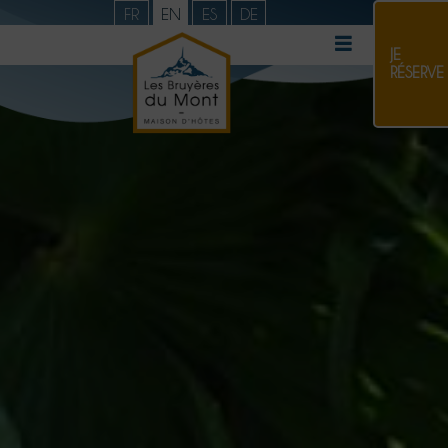
FR
EN
ES
DE
JE
RÉSERVE