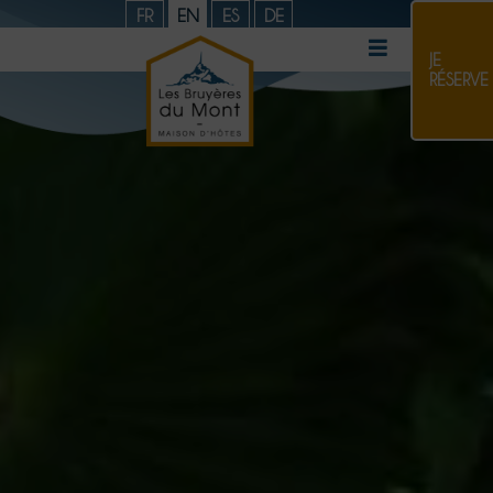
FR
EN
ES
DE
JE
RÉSERVE