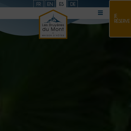
FR
EN
ES
DE
JE
RÉSERVE