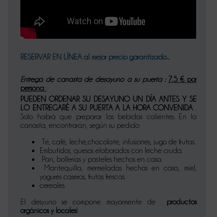
RESERVAR EN LÍNEA al mejor precio garantizado...
Entrega de canasta de desayuno a su puerta :
7,5 € por
persona
:
PUEDEN ORDENAR SU DESAYUNO UN DÍA ANTES Y SE
LO ENTREGARÉ A SU PUERTA A LA HORA CONVENIDA
.
Solo habrá que preparar las bebidas calientes. En la
canasta, encontrarán, según su pedido:
Té, café, leche,chocolate, infusiones, jugo de frutas.
Embutidos, quesos elaborados con leche cruda.
Pan, bollerías y pasteles hechos en casa.
Mantequilla, mermeladas hechas en casa, miel,
yogures caseros, frutas frescas.
cereales.
El desyuno se compone mayormente de
productos
orgánicos y locales
!