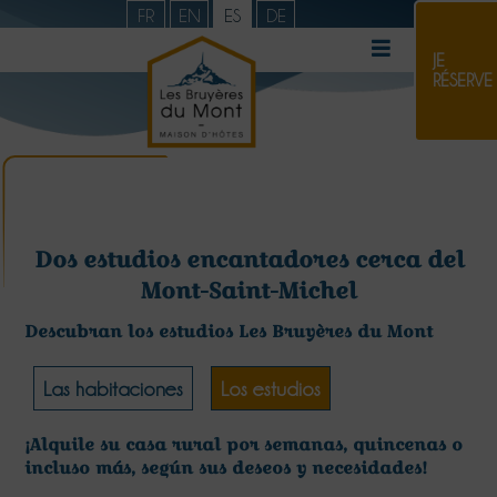
FR
EN
ES
DE
JE
RÉSERVE
Dos estudios encantadores cerca del
Mont-Saint-Michel
Descubran los estudios Les Bruyères du Mont
Las habitaciones
Los estudios
¡Alquile su casa rural por semanas, quincenas o
incluso más, según sus deseos y necesidades!