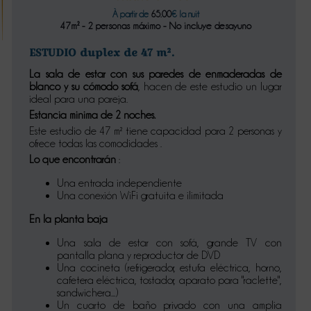
À partir de
65.00
€ la nuit
47m² - 2 personas máximo - No incluye desayuno
ESTUDIO duplex de 47 m².
La sala de estar con sus paredes de enmaderadas de
blanco y su cómodo sofá
, hacen de este estudio un lugar
ideal para una pareja.
Estancia minima de 2 noches.
Este estudio de 47 m² tiene capacidad para 2 personas y
ofrece todas las comodidades .
Lo que encontrarán
:
Una entrada independiente
Una conexión WiFi gratuita e ilimitada
En la planta baja
Una sala de estar con sofá, grande TV con
pantalla plana y reproductor de DVD
Una cocineta (refrigerador, estufa eléctrica, horno,
cafetera eléctrica, tostador, aparato para "raclette",
sandwichera...)
Un cuarto de baño privado con una amplia