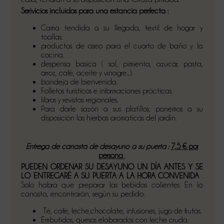
Serivicios incluidos para una estancia perfecta :
Cama tendida a su llegada, textil de hogar y
toallas.
productos de aseo para el cuarto de baño y la
cocina.
despensa basica ( sal, pimienta, azucar, pasta,
arroz, café, aceite y vinagre...).
bandeja de bienvenida.
Folletos turísticos e informaciones prácticas.
libros y revistas regionales.
Para darle sazón a sus platillos, ponemos a su
disposición las hierbas aromaticas del jardín.
Entrega de canasta de desayuno a su puerta :
7,5 € por
persona
:
PUEDEN ORDENAR SU DESAYUNO UN DÍA ANTES Y SE
LO ENTREGARÉ A SU PUERTA A LA HORA CONVENIDA
.
Solo habrá que preparar las bebidas calientes. En la
canasta, encontrarán, según su pedido:
Té, café, leche,chocolate, infusiones, jugo de frutas.
Embutidos, quesos elaborados con leche cruda.