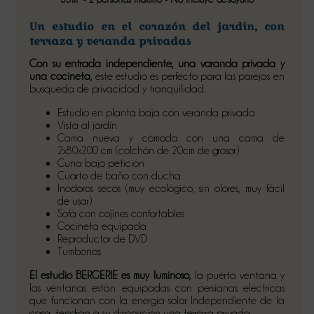
Un estudio en el corazón del jardín, con
terraza y veranda privadas
Con su entrada independiente, una varanda privada y
una cocineta,
este estudio es perfecto para las parejas en
busqueda de privacidad y tranquilidad.
Estudio en planta baja con veranda privada
Vista al jardín
Cama nueva y cómoda con una cama de
2x80x200 cm (colchón de 20cm de grosor)
Cuna bajo petición
Cuarto de baño con ducha
Inodoros secos (muy ecológico, sin olores, muy fácil
de usar)
Sofá con cojines confortables
Cocineta equipada
Reproductor de DVD
Tumbonas
El estudio BERGERIE es muy luminoso,
la puerta ventana y
las ventanas están equipadas con persianas eléctricas
que funcionan con la energía solar. Independiente de la
casa, tendrán a su disposición una terraza privada.