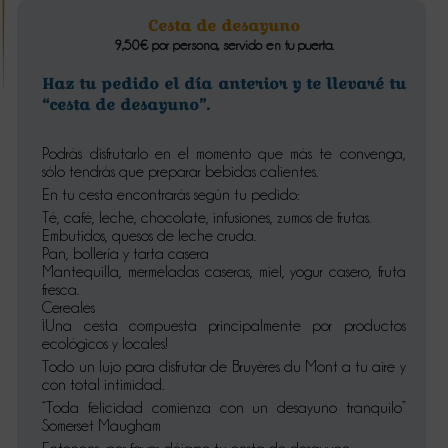
Cesta de desayuno
9,50€ por persona, servido en tu puerta.
Haz tu pedido el día anterior y te llevaré tu
“cesta de desayuno”.
Podrás disfrutarlo en el momento que más te convenga,
sólo tendrás que preparar bebidas calientes.
En tu cesta encontrarás según tu pedido:
Té, café, leche, chocolate, infusiones, zumos de frutas.
Embutidos, quesos de leche cruda.
Pan, bollería y tarta casera
Mantequilla, mermeladas caseras, miel, yogur casero, fruta
fresca.
Cereales
¡Una cesta compuesta principalmente por productos
ecológicos y locales!
Todo un lujo para disfrutar de Bruyères du Mont a tu aire y
con total intimidad.
“Toda felicidad comienza con un desayuno tranquilo”
Somerset Maugham