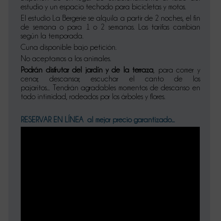
estudio y un espacio techado para bicicletas y motos.
El estudio La Bergerie se alquila a partir de 2 noches, el fin
de semana o para 1 o 2 semanas. Las tarifas cambian
según la temporada.
Cuna disponible bajo petición.
No aceptamos a los animales.
Podrán disfrutar del jardín y de la terraza
, para comer y
cenar, descansar, escuchar el canto de los
pajaritos... Tendrán agradables momentos de descanso en
todo intimidad, rodeados por los árboles y flores.
RESERVAR EN LÍNEA al mejor precio garantizado...