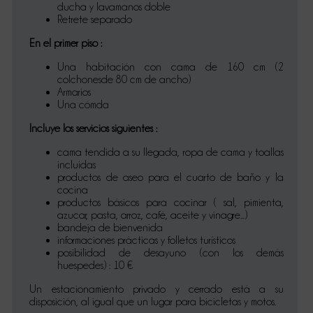
ducha y lavamanos doble
Retrete separado
En el primer piso :
Una habitación con cama de 160 cm (2
colchonesde 80 cm de ancho)
Armarios
Una cómda
Incluye los servicios siguientes :
cama tendida a su llegada, ropa de cama y toallas
incluidas
productos de aseo para el cuarto de baño y la
cocina
productos básicos para cocinar ( sal, pimienta,
azucar, pasta, arroz, café, aceite y vinagre...)
bandeja de bienvenida
informaciones prácticas y folletos turísticos
posibilidad de desayuno (con los demás
huespedes) : 10 €
Un estacionamiento privado y cerrado está a su
disposición, al igual que un lugar para bicicletas y motos.