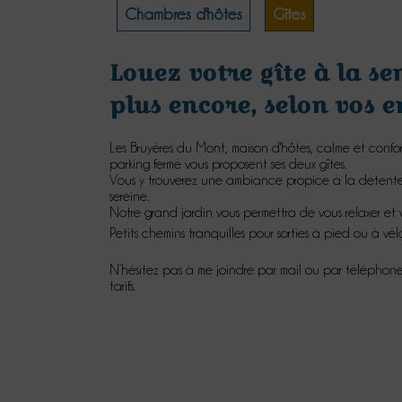
Chambres d'hôtes
Gîtes
Louez votre gîte à la s
plus encore, selon vos e
Les Bruyères du Mont, maison d'hôtes, calme et confo
parking fermé vous proposent ses deux gîtes.
Vous y trouverez une ambiance propice à la détent
sereine.
Notre grand jardin vous permettra de vous relaxer et
Petits chemins tranquilles pour sorties à pied ou à v
N’hésitez pas à me joindre par mail ou par téléphon
tarifs.