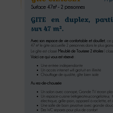
Surface 47m² - 2 personnes
GITE en duplex, parti
sur 47 m².
Avec son espace de vie confortable et douillet
, ce 
47 m² le gite accueille 2 personnes dans le plus grand
Le gîte est classé
Meublé de Tourisme 2 étoiles
( clas
Voici ce qui vous est réservé
:
Une entrée indépendante
Un accès internet wifi gratuit en illimité
Chauffage de qualité, gîte bien isolé
Au rez-de-chaussée
Un salon avec canapé, Grande TV écran plat
Un espace-cuisine (réfrigérateur,congélateur, t
électrique, grille-pain, appareil à raclette, et 
Une salle de bain privative avec grande dou
Des WC séparés pour plus de confort