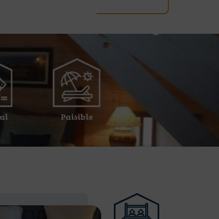
al
Paisible