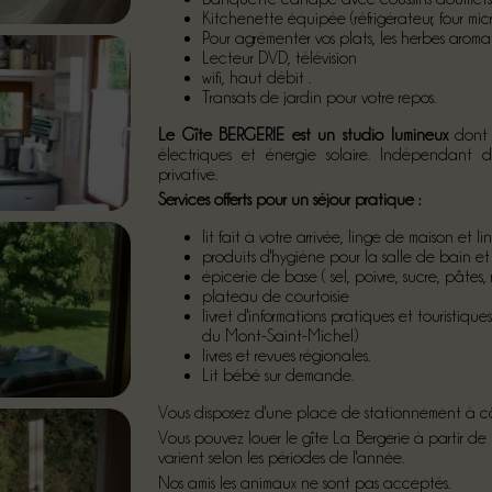
Kitchenette équipée (réfrigérateur, four micr
Pour agrémenter vos plats, les herbes aro
Lecteur DVD, télévision
wifi, haut débit .
Transats de jardin pour votre repos.
Le Gîte BERGERIE est un studio lumineux
dont l
électriques et énergie solaire. Indépendant d
privative.
Services offerts pour un séjour pratique :
lit fait à votre arrivée, linge de maison et li
produits d'hygiène pour la salle de bain et 
épicerie de base ( sel, poivre, sucre, pâtes, ri
plateau de courtoisie
livret d'informations pratiques et touristique
du Mont-Saint-Michel)
livres et revues régionales.
Lit bébé sur demande.
Vous disposez d'une place de stationnement à côté
Vous pouvez louer le gîte La Bergerie à partir de
varient selon les périodes de l'année.
Nos amis les animaux ne sont pas acceptés.