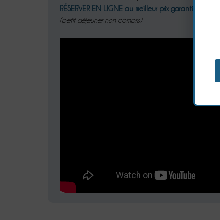
RÉSERVER EN LIGNE
au meilleur prix garanti...
(petit déjeuner non compris)