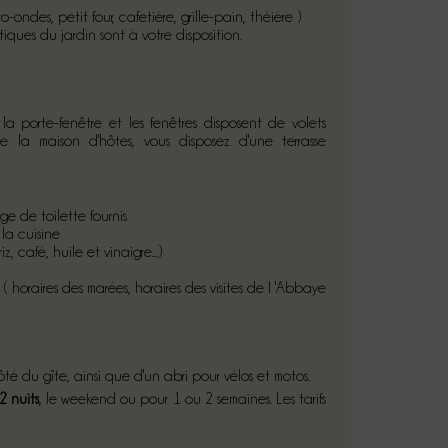
o-ondes, petit four, cafetière, grille-pain, théière )
matiques du jardin sont à votre disposition.
a porte-fenêtre et les fenêtres disposent de volets
e la maison d'hôtes, vous disposez d'une terrasse
nge de toilette fournis
la cuisine
z, café, huile et vinaigre...)
s ( horaires des marées, horaires des visites de l 'Abbaye
 du gîte, ainsi que d'un abri pour vélos et motos.
2 nuits
, le weekend ou pour 1 ou 2 semaines. Les tarifs