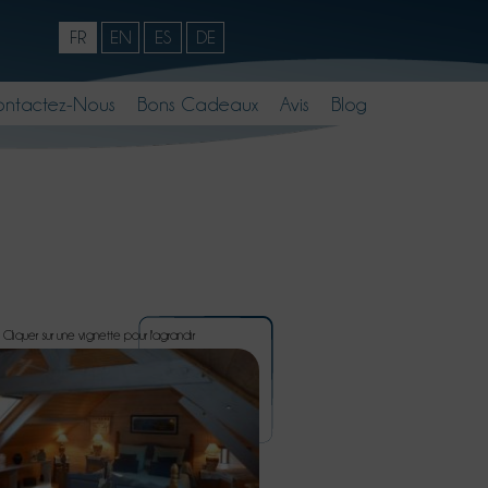
FR
EN
ES
DE
ntactez-Nous
Bons Cadeaux
Avis
Blog
Cliquer sur une vignette pour l'agrandir