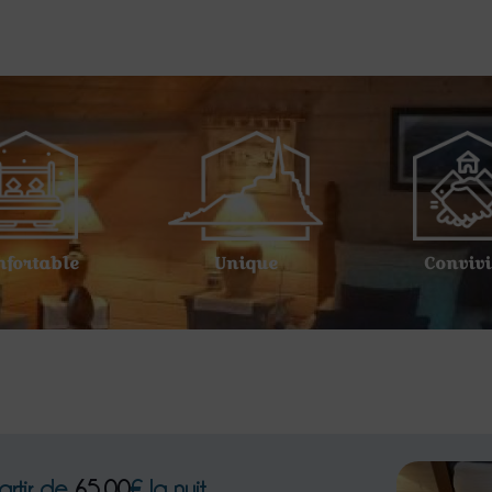
nfortable
Unique
Convivi
artir de
65.00
€ la nuit