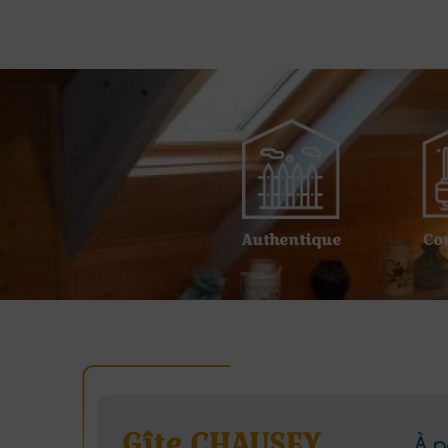
Authentique
Co
Gîte CHAUSEY
À p