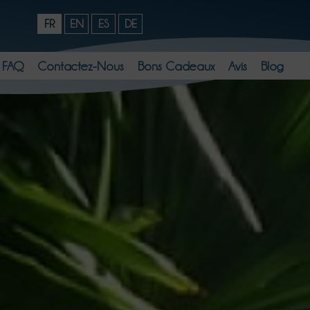
FR
EN
ES
DE
FAQ
Contactez-Nous
Bons Cadeaux
Avis
Blog