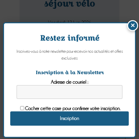
séjour vélo
Vendredi 12 Juin 2026
×
Restez informé
Inscrivez-vous à notre newsletter pour recevoir nos actualités et offres
exclusives
Inscription à la Newsletter
Adresse de courriel :
Vous recherchez un hébergement
situé à proximité d'un itinéraire
cyclable ou d'une voie verte ? Notre
maison d'hôtes "Les Bruyères du Mont"
Cocher cette case pour confirmer votre inscription.
est située à proximité de plusieurs
voies vertes, permettant, entre autres,
de se rendre au Mont Saint-Michel !