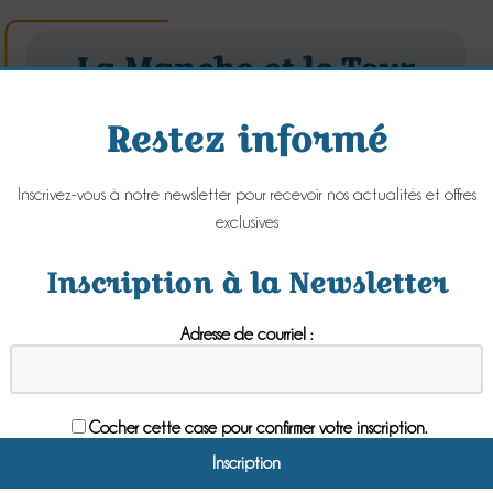
La Manche et le Tour
de France : une
Restez informé
longue histoire
Inscrivez-vous à notre newsletter pour recevoir nos actualités et offres
Lundi 27 Juin 2016
exclusives
Inscription à la Newsletter
Adresse de courriel :
Cocher cette case pour confirmer votre inscription.
Le Tour de France dans la Manche de 1911 à
2016.