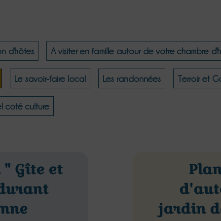
on d'hôtes
A visiter en famille autour de votre chambre d'
Le savoir-faire local
Les randonnées
Terroir et 
l coté culture
 " Gîte et
Plan
 durant
d'au
omne
jardin d