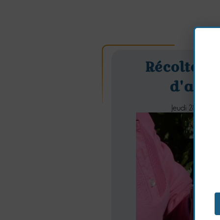
Récoltes 
d'aut
Jeudi 28 Septe