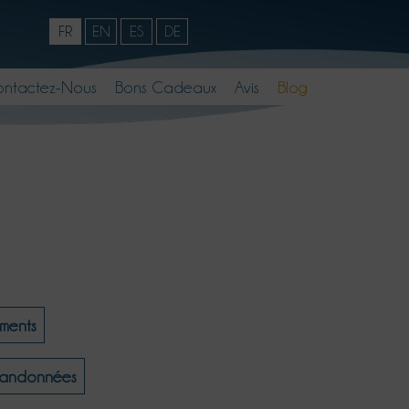
FR
EN
ES
DE
ntactez-Nous
Bons Cadeaux
Avis
Blog
ments
randonnées