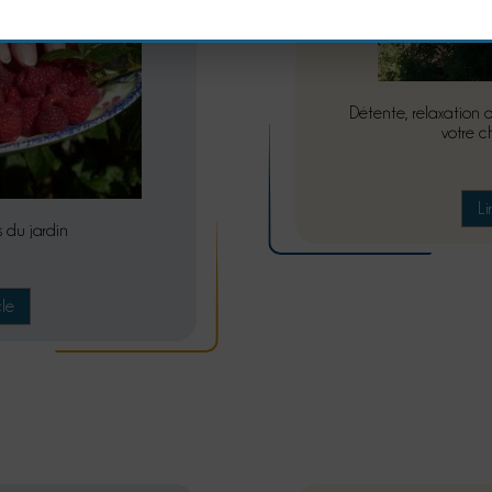
Détente, relaxation o
votre c
Li
s du jardin
cle