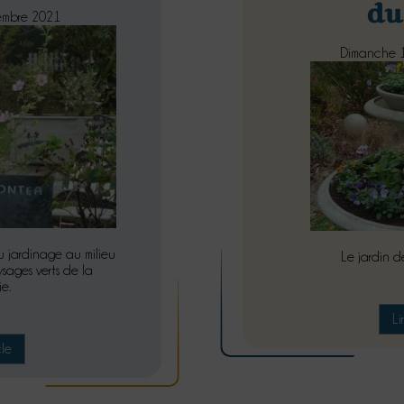
du
embre 2021
Dimanche 
u jardinage au milieu
Le jardin d
sages verts de la
ie.
Li
cle