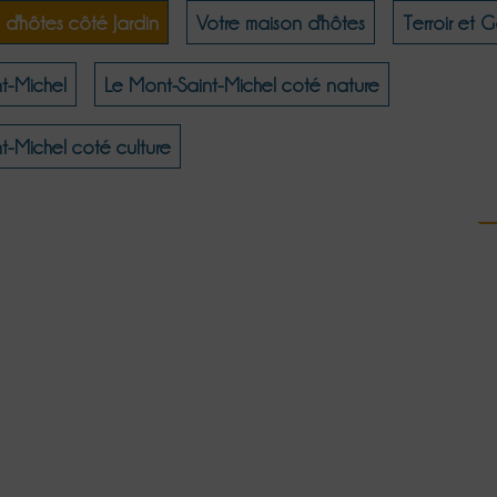
 d'hôtes côté Jardin
Votre maison d'hôtes
Terroir et 
t-Michel
Le Mont-Saint-Michel coté nature
t-Michel coté culture
nfortable
Unique
Convivi