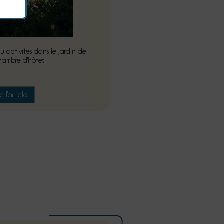
u activités dans le jardin de
hambre d'hôtes
re l'article