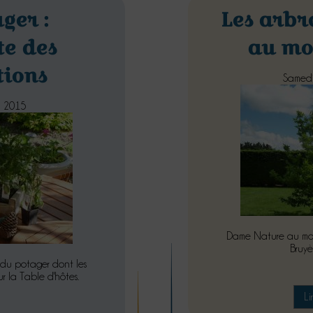
ger :
Les arbr
te des
au mo
tions
Samedi
i 2015
Dame Nature au mois
Bruyè
 du potager dont les
ur la Table d'hôtes.
Li