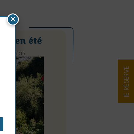
×
din en été
09 Juillet 2015
JE RÉSERVE