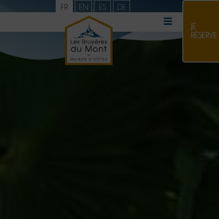
FR
EN
ES
DE
JE
RÉSERVE