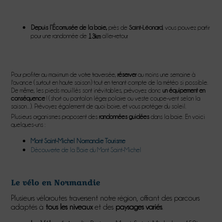
Depuis l’Écomusée de la baie,
près de
, vous pouvez partir
Saint-Léonard
pour une randonnée de
aller-retour.
13km
Pour profiter au maximum de votre traversée,
réserver
au moins une semaine à
l'avance (surtout en haute saison) tout en tenant compte de la météo si possible.
De même, les pieds mouillés sont inévitables, prévoyez donc
un équipement en
conséquence
! (short ou pantalon léger, polaire ou veste coupe-vent selon la
saison...). Prévoyez également de quoi boire, et vous protéger du soleil.
Plusieurs organismes proposent des
randonnées guidées
dans la baie. En voici
quelques-uns :
Mont Saint-Michel Normandie Tourisme
Découverte de la Baie du Mont Saint-Michel
Le vélo en Normandie
Plusieurs véloroutes traversent notre région, offrant des parcours
adaptés à
tous les niveaux
et des
paysages variés
.