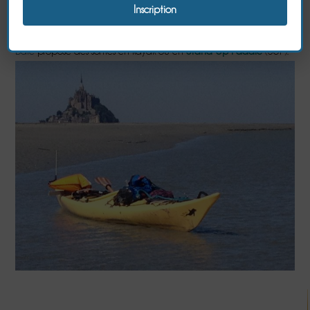
canoës, kayaks de mer, stand up paddles, combinaisons et
remorques.
De même, si vous souhaitez naviguer sur la baie, le
club Kayak La
Baie
propose des sorties en kayak ou en
Stand Up Paddle
(SUP).