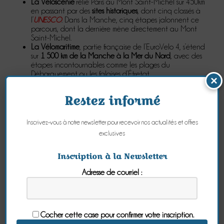
La Véloscénie
relie Paris au Mont Saint-Michel sur 450km
en passant par des
sites historiques
, dont cinq classés à
l’
UNESCO
. Dans la Manche, cinq étapes jalonnent ce
parcours, dont la dernière mène directement au Mont
Saint-Michel.
La Vélomaritime
, partie française de l’EuroVelo 4, s’étend
sur
1 500 km de la Manche à la Mer du Nord
, avec des
étapes incontournables comme les plages du
Débarquement ou les falaises d’Étretat.
×
La
VéloWestNormandy
(185 km) ou
Normand’Epik VTT
(485
km) : pour une escapade plus courte et/ou plus technique.
Restez informé
Pour plus d'informations, consultez notre article dédié.
Inscrivez-vous à notre newsletter pour recevoir nos actualités et offres
exclusives
Les activités nautiques
Selon vos envies, le choix est large pour naviguer
sur les rivières de
Inscription à la Newsletter
la Baie
ou
sur la côte
.
Adresse de courriel :
Le
kayak de mer
constitue un excellent moyen de découvrir
la Baie, pagayer sur la Sée, la Sélune ou le Couesnon, ou
encore partir à la découverte de l'archipel de Chausey...
Le Canoë-Club d'Avranches
propose toute l'année des balades
Cocher cette case pour confirmer votre inscription.
encadrées ou en autonomie, et met à disposition des