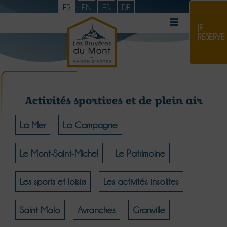
FR
EN
ES
DE
JE
RÉSERVE
Activités sportives et de plein air
La Mer
La Campagne
Le Mont-Saint-Michel
Le Patrimoine
Les sports et loisirs
Les activités insolites
Saint Malo
Avranches
Granville