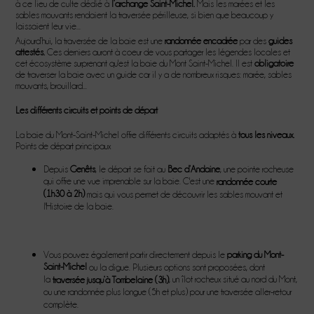
à ce lieu de culte dédié à
l’archange Saint-Michel.
Mais les marées et les
sables mouvants rendaient la traversée périlleuse, si bien que beaucoup y
laissaient leur vie...
Aujourd’hui, la traversée de la baie est une
randonnée encadrée
par des
guides
attestés.
Ces derniers auront à coeur de vous partager les légendes locales et
cet écosystème surprenant qu'est la baie du Mont Saint-Michel. Il est
obligatoire
de traverser la baie avec un guide car il y a de nombreux risques: marée, sables
mouvants, brouillard...
Les différents circuits et points de départ
La baie du Mont-Saint-Michel offre différents circuits
adaptés à
tous les niveaux.
Points de départ principaux
Depuis
Genêts
, le départ se fait au
Bec d’Andaine
, une pointe rocheuse
qui offre une vue imprenable sur la baie. C'est une
randonnée courte
(1h30 à 2h)
mais qui vous permet de découvrir les sables mouvant et
l'Histoire de la baie.
Vous pouvez également partir directement depuis le
parking du Mont-
Saint-Michel
ou la digue. Plusieurs options sont proposées, dont
la
, un îlot rocheux situé au nord du Mont,
traversée jusqu’à Tombelaine
(3h)
ou une randonnée plus longue (5h et plus) pour une traversée aller-retour
complète.