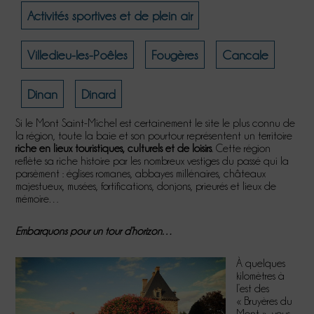
Activités sportives et de plein air
Villedieu-les-Poêles
Fougères
Cancale
Dinan
Dinard
Si le Mont Saint-Michel est certainement le site le plus connu de
la région, toute la baie et son pourtour représentent un territoire
riche en lieux touristiques, culturels et de loisirs
. Cette région
reflète sa riche histoire par les nombreux vestiges du passé qui la
parsèment : églises romanes, abbayes millénaires, châteaux
majestueux, musées, fortifications, donjons, prieurés et lieux de
mémoire…
Embarquons pour un tour d’horizon…
À quelques
kilomètres à
l’est des
« Bruyères du
Mont », vous