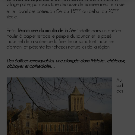
village potier, pour vous faire découvrir de manière inédite la vie
ème
ème
et le travail des potiers du Ger du 15
au début du 20
siècle.
Enfin,
l’écomusée du moulin de la Sée
installé dans un ancien
moulin à papier retrace le périple du saumon et le passé
industriel de la vallée de la Sée, les artisanats et industries
d’antan, et présente les richesses naturelles de la région.
Des édifices remarquables, une plongée dans l’Histoire : châteaux,
abbayes et cathédrales…
Au
sud
des