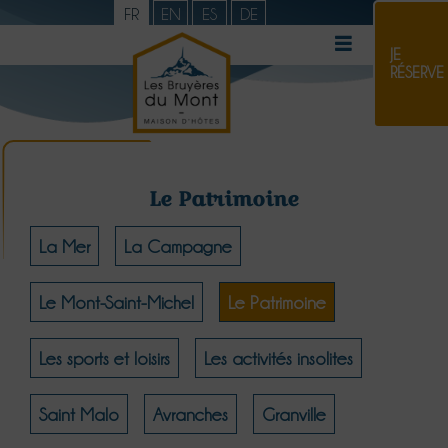
FR
EN
ES
DE
JE
RÉSERVE
Le Patrimoine
La Mer
La Campagne
Le Mont-Saint-Michel
Le Patrimoine
Les sports et loisirs
Les activités insolites
Saint Malo
Avranches
Granville