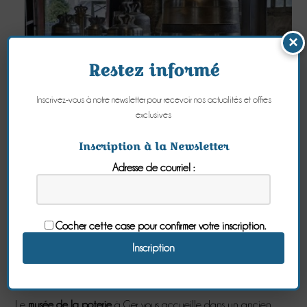
×
Restez informé
Inscrivez-vous à notre newsletter pour recevoir nos actualités et offres
exclusives
Au
parc-musée du granit
à Saint-Michel-de-Montjoie, plongez
Inscription à la Newsletter
dans le patrimoine local avec l’histoire du dernier centre
Adresse de courriel :
d’extraction du granit « Bleu de Vire » dans un magnifique
cadre.
Le
musée du meuble normand
à Villedieu-les-Poêles est pour sa
part une belle démonstration du savoir-faire des ébénistes
Cocher cette case pour confirmer votre inscription.
normands, mais la ville est surtout connue pour sa grande
tradition artisanale autour du cuivre depuis le Moyen-Âge. On
peut y visiter la
fonderie de cloches
dans l’atelier Cornille Havard.
Une visite qui sort de l’ordinaire !
Le
musée de la poterie
à Ger vous accueille dans un ancien