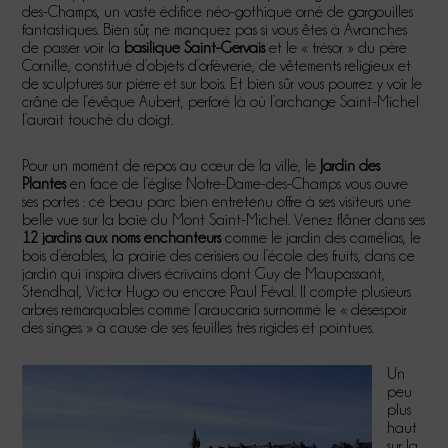
des-Champs, un vaste édifice néo-gothique orné de gargouilles
fantastiques. Bien sûr, ne manquez pas si vous êtes à Avranches
de passer voir la
basilique Saint-Gervais
et le « trésor » du père
Cornille, constitué d’objets d’orfèvrerie, de vêtements religieux et
de sculptures sur pierre et sur bois. Et bien sûr vous pourrez y voir le
crâne de l’évêque Aubert, perforé là où l’archange Saint-Michel
l’aurait touché du doigt.
Pour un moment de repos au cœur de la ville, le
Jardin des
Plantes
en face de l’église Notre-Dame-des-Champs vous ouvre
ses portes : ce beau parc bien entretenu offre à ses visiteurs une
belle vue sur la baie du Mont Saint-Michel. Venez flâner dans ses
12 jardins aux noms enchanteurs
comme le jardin des camélias, le
bois d’érables, la prairie des cerisiers ou l’école des fruits, dans ce
jardin qui inspira divers écrivains dont Guy de Maupassant,
Stendhal, Victor Hugo ou encore Paul Féval. Il compte plusieurs
arbres remarquables comme l’araucaria surnommé le « désespoir
des singes » à cause de ses feuilles très rigides et pointues.
Un
peu
plus
haut
sur la