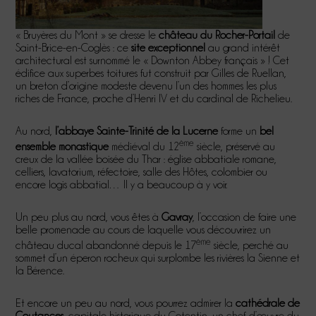
« Bruyères du Mont » se dresse le
château du Rocher-Portail
de
Saint-Brice-en-Coglès : ce
site exceptionnel
au grand intérêt
architectural est surnommé le « Downton Abbey français » ! Cet
édifice aux superbes toitures fut construit par Gilles de Ruellan,
un breton d’origine modeste devenu l’un des hommes les plus
riches de France, proche d’Henri IV et du cardinal de Richelieu.
Au nord,
l’abbaye Sainte-Trinité de la Lucerne
forme un
bel
ème
ensemble monastique
médiéval du 12
siècle, préservé au
creux de la vallée boisée du Thar : église abbatiale romane,
celliers, lavatorium, réfectoire, salle des Hôtes, colombier ou
encore logis abbatial… Il y a beaucoup à y voir.
Un peu plus au nord, vous êtes à
Gavray
, l’occasion de faire une
belle promenade au cours de laquelle vous découvrirez un
ème
château ducal abandonné depuis le 17
siècle, perché au
sommet d’un éperon rocheux qui surplombe les rivières la Sienne et
la Bérence.
Et encore un peu au nord, vous pourrez admirer la
cathédrale de
Coutances
, capitale historique du Cotentin, un chef-d’œuvre du