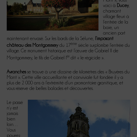
voici à
Ducey
,
charmant
village fleuri à
l’entrée de la
baie, un
ancien port
maintenant envasé. Sur les bords de la Sélune,
l’imposant
ème
château des Montgommery
du 17
siècle surplombe l’entrée du
village. Ce monument historique est l’œuvre de Gabriel II de
er
Montgommery, le fils de Gabriel I
dit « le régicide ».
Avranches
se trouve à une dizaine de kilomètres des « Bruyères du
Mont ». Cette ville accueillante et conviviale fut fondée il y a
plus de 2 000 ans à l’extrémité d’un promontoire granitique, et
vous réserve de belles balades et découvertes.
Le passé
n’y est
jamais
bien
loin…
Vous
pourrez