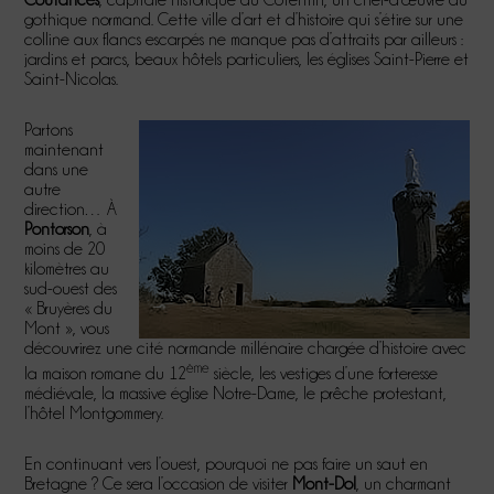
gothique normand. Cette ville d’art et d’histoire qui s’étire sur une
colline aux flancs escarpés ne manque pas d’attraits par ailleurs :
jardins et parcs, beaux hôtels particuliers, les églises Saint-Pierre et
Saint-Nicolas.
Partons
maintenant
dans une
autre
direction… À
Pontorson
, à
moins de 20
kilomètres au
sud-ouest des
« Bruyères du
Mont », vous
découvrirez une cité normande millénaire chargée d’histoire avec
ème
la maison romane du 12
siècle, les vestiges d’une forteresse
médiévale, la massive église Notre-Dame, le prêche protestant,
l’hôtel Montgommery.
En continuant vers l’ouest, pourquoi ne pas faire un saut en
Bretagne ? Ce sera l’occasion de visiter
Mont-Dol
, un charmant