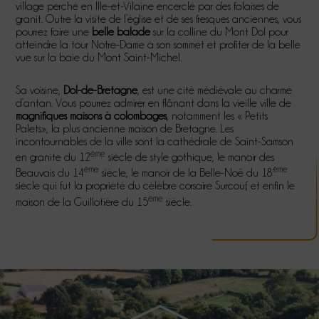
village perché en Ille-et-Vilaine encerclé par des falaises de
granit. Outre la visite de l’église et de ses fresques anciennes, vous
pourrez faire une
belle balade
sur la colline du Mont Dol pour
atteindre la tour Notre-Dame à son sommet et profiter de la belle
vue sur la baie du Mont Saint-Michel.
Sa voisine,
Dol-de-Bretagne
, est une cité médiévale au charme
d’antan. Vous pourrez admirer en flânant dans la vieille ville de
magnifiques maisons à colombages
, notamment les « Petits
Palets», la plus ancienne maison de Bretagne. Les
incontournables de la ville sont la cathédrale de Saint-Samson
ème
en granite du 12
siècle de style gothique, le manoir des
ème
ème
Beauvais du 14
siècle, le manoir de la Belle-Noë du 18
siècle qui fut la propriété du célèbre corsaire Surcouf, et enfin le
ème
maison de la Guillotière du 15
siècle.