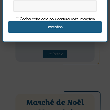
De nombreuses animations sont
organisées pendant le mois de
Cocher cette case pour confirmer votre inscription.
décembre et pendant les vacances
de Noël à l'Abbaye du Mont-Saint-
Michel.
A découvrir en famille avec des yeux
d'enfants!
Lire l'article
Marché de Noël