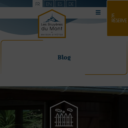
FR
EN
ES
DE
JE
RÉSERVE
Blog