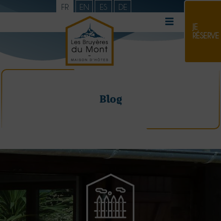
FR
EN
ES
DE
JE
RÉSERVE
Blog