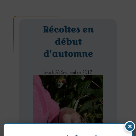
Récoltes en
début
d'automne
Jeudi 28 Septembre 2017
×