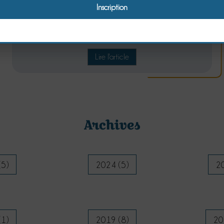
Une nouveauté dans votre maison d'hôtes: le gîte
Chausey
Lire l'article
Archives
(5)
2024 (5)
20
(1)
2019 (8)
20