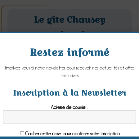
Le gîte Chausey
La chambre
Chausey devient
Restez informé
gîte
Inscrivez-vous à notre newsletter pour recevoir nos actualités et offres
Lundi 08 Janvier 2018
exclusives
Inscription à la Newsletter
Adresse de courriel :
Cocher cette case pour confirmer votre inscription.