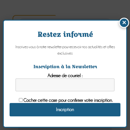
×
Les îles
Restez informé
Chausey
Inscrivez-vous à notre newsletter pour recevoir nos actualités et offres
depuis
exclusives
Granville en
Inscription à la Newsletter
Normandie
Adresse de courriel :
Un spectacle
unique à
Cocher cette case pour confirmer votre inscription.
chaque marée
!!