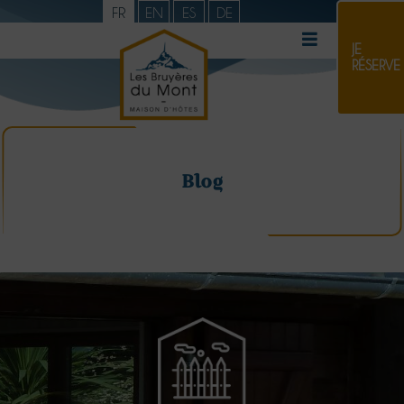
FR
EN
ES
DE
JE
RÉSERVE
Blog