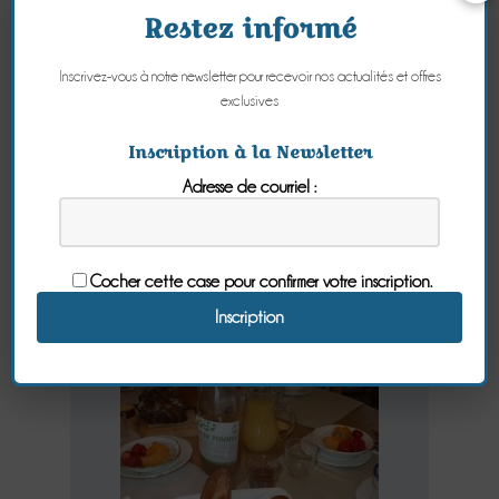
Restez informé
Inscrivez-vous à notre newsletter pour recevoir nos actualités et offres
Le pain et les
exclusives
brioches du
Inscription à la Newsletter
petit déjeuner
Adresse de courriel :
Samedi 18 Novembre 2023
Cocher cette case pour confirmer votre inscription.