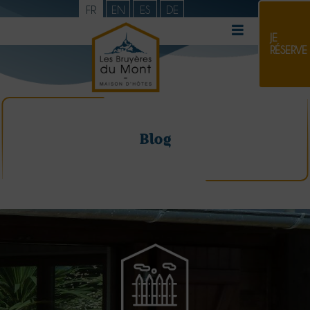
FR
EN
ES
DE
JE
RÉSERVE
Blog