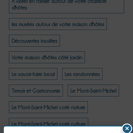
A visiter en famille autour de votre chambre
d'hôtes
les musées autour de votre maison d'hôtes
Découvertes insolites
Votre maison d'hôtes côté Jardin
Le savoir-faire local
Les randonnées
Terroir et Gastronomie
Le Mont-Saint-Michel
Le Mont-Saint-Michel coté nature
Le Mont-Saint-Michel coté culture
×