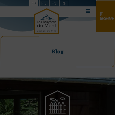
FR
EN
ES
DE
JE
RÉSERVE
Blog