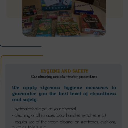
HYGIENE AND SAFETY
Our cleaning and disinfection procedures
We apply rigorous hygiene measures to
guarantee you the best level of cleanliness
and safety.
- hydroalcoholic gel at your disposal.
- cleaning of all surfaces (door handles, switches, etc.)
- regular use of the steam cleaner on mattresses, cushions,
curtains, toilets, etc.