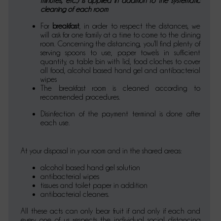
minutes, etc.) is applied in addition to the systematic
cleaning of each room
For
breakfast
, in order to respect the distances, we
will ask for one family at a time to come to the dining
room. Concerning the distancing, you'll find plenty of
serving spoons to use, paper towels in sufficient
quantity, a table bin with lid, food cloches to cover
all food, alcohol based hand gel and antibacterial
wipes
The breakfast room is cleaned according to
recommended procedures.
Disinfection of the payment terminal is done after
each use.
At your disposal in your room and in the shared areas:
alcohol based hand gel solution
antibacterial wipes
tissues and toilet paper in addition
antibacterial cleaners.
All these acts can only bear fruit if and only if each and
every one of us respects the individual social distancing