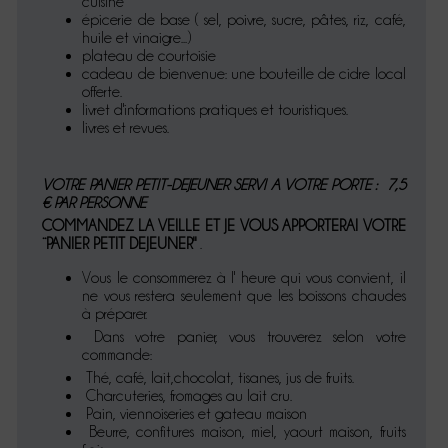
cuisine
épicerie de base ( sel, poivre, sucre, pâtes, riz, café,
huile et vinaigre...)
plateau de courtoisie
cadeau de bienvenue: une bouteille de cidre local
offerte.
livret d'informations pratiques et touristiques.
livres et revues.
VOTRE PANIER PETIT-DEJEUNER SERVI A VOTRE PORTE : 7,5
€ PAR PERSONNE
COMMANDEZ LA VEILLE ET JE VOUS APPORTERAI VOTRE
¨PANIER PETIT DEJEUNER"
.
Vous le consommerez à l' heure qui vous convient, il
ne vous restera seulement que les boissons chaudes
à préparer.
Dans votre panier, vous trouverez selon votre
commande:
Thé, café, lait,chocolat, tisanes, jus de fruits.
Charcuteries, fromages au lait cru.
Pain, viennoiseries et gateau maison
Beurre, confitures maison, miel, yaourt maison, fruits