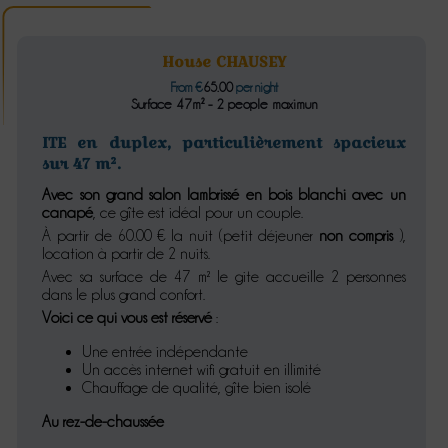
House CHAUSEY
From €
65.00
per night
Surface 47m² - 2 people maximun
ITE en duplex, particulièrement spacieux
sur 47 m².
Avec son grand salon lambrissé en bois blanchi avec un
canapé
, ce gîte est idéal pour un couple.
À partir de 60.00 € la nuit (petit déjeuner
non compris
),
location à partir de 2 nuits.
Avec sa surface de 47 m² le gite accueille 2 personnes
dans le plus grand confort.
Voici ce qui vous est réservé
:
Une entrée indépendante
Un accès internet wifi gratuit en illimité
Chauffage de qualité, gîte bien isolé
Au rez-de-chaussée