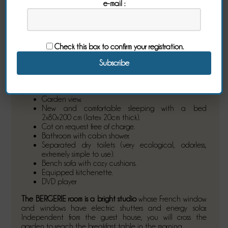
e-mail :
From €
63.00
per night
Surface 25m² - 2 people maximum
A studio in the heart of the garden, with
private terrace.
Check this box to confirm your registration.
With an independent entrance and a kitchenette
, this
room is perfect for couples with a small child.
Room in ground garden, with private terrace.
Garden view.
New and comfortable sleeping with a bed
2x80x200 cm (latex 20cm thick).
Cot on request free of charge.
Bathroom with cabin shower.
Separated dry toilets (very ecological, odorless,
extremely simple to use).
Bench sofa with cozy cushions.
Equipped kitchenette.
DVD player
The BERGERIE room is a bright studio
whose French window
and windows have electric shutters and energy solar.
Independent from the guest house, you will cross the
garden to reach the breakfast table in the morning.