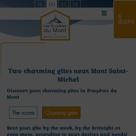
FR
EN
ES
DE
JE
RÉSERVE
Two charming gites near Mont Saint-
Michel
Discover your charming gites in Bruyères du
Mont
The rooms
Charming gites
Rent your gîte by the week, by the fortnight or
even more, according to your desires and needs!