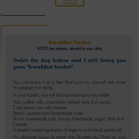
Breakfast basket
€9.50 per person, served to your door.
Order the day before and I will bring you
your “breakfast basket”.
You can enjoy it at a time that suits you, you will only have
to prepare hot drinks.
In your basket, you will find according to your order:
Tea, coffee, milk, chocolate, herbal teas, fruit juices.
Cold meats, raw milk cheeses.
Bread, pastries and homemade cake
Butter, homemade jams, honey, homemade yogurt, fresh fruit.
Cereals
A basket consisting mainly of organic and local products!
An absolute luxury to enjoy the Bruyères du Mont at your