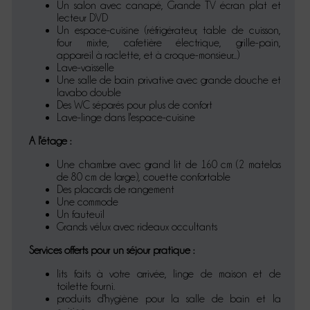
Un salon avec canapé, Grande TV écran plat et
lecteur DVD
Un espace-cuisine (réfrigérateur, table de cuisson,
four mixte, cafetière électrique, grille-pain,
appareil à raclette, et à croque-monsieur...)
Lave-vaisselle
Une salle de bain privative avec grande douche et
lavabo double
Des WC séparés pour plus de confort
Lave-linge dans l'espace-cuisine
A l'étage :
Une chambre avec grand lit de 160 cm (2 matelas
de 80 cm de large), couette confortable
Des placards de rangement
Une commode
Un fauteuil
Grands vélux avec rideaux occultants
Services offerts pour un séjour pratique :
lits faits à votre arrivée, linge de maison et de
toilette fourni.
produits d'hygiène pour la salle de bain et la