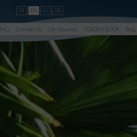
FR
EN
ES
DE
FAQ
Contact Us
Gift Vouchers
GOLDEN BOOK
Blog