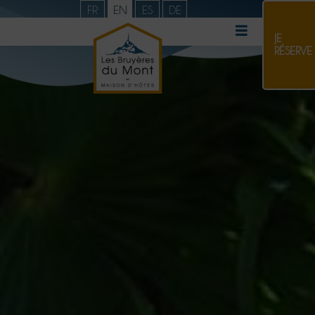
FR
EN
ES
DE
JE
RÉSERVE