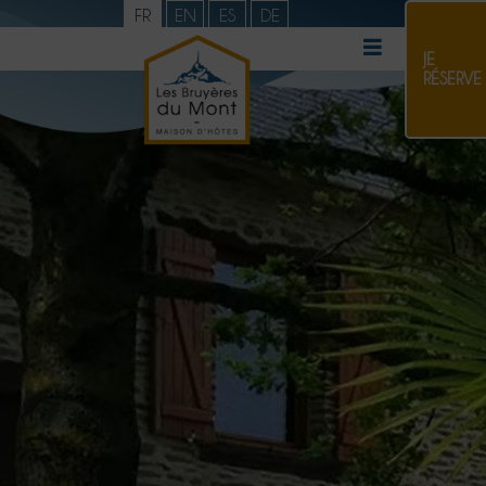
FR
EN
ES
DE
JE
RÉSERVE