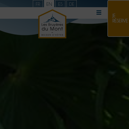
FR
EN
ES
DE
JE
RÉSERVE