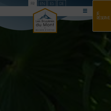
FR
EN
ES
DE
JE
RÉSERVE