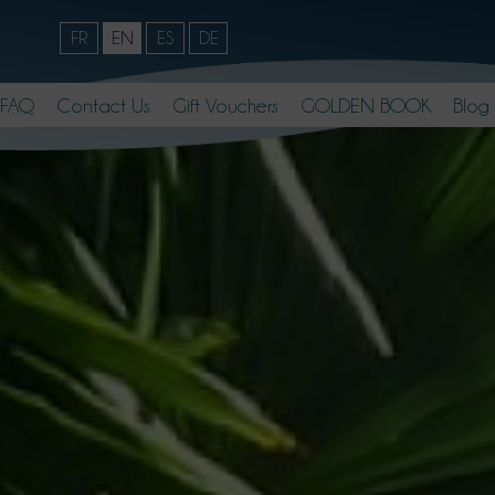
FR
EN
ES
DE
FAQ
Contact Us
Gift Vouchers
GOLDEN BOOK
Blog