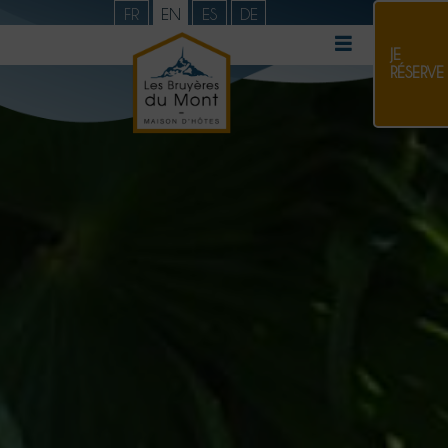
FR
EN
ES
DE
JE
RÉSERVE