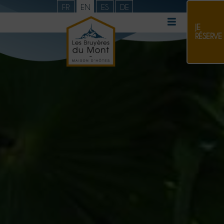
FR
EN
ES
DE
JE
RÉSERVE