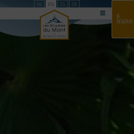
FR
EN
ES
DE
JE
RÉSERVE