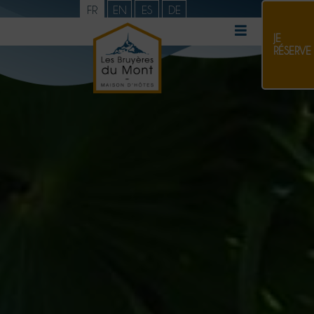
FR
EN
ES
DE
JE
RÉSERVE