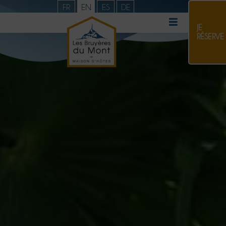
FR
EN
ES
DE
JE
RÉSERVE