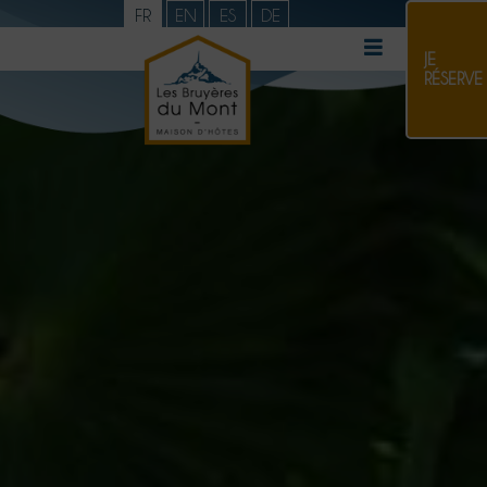
FR
EN
ES
DE
JE
RÉSERVE