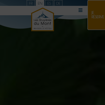
FR
EN
ES
DE
JE
RÉSERVE