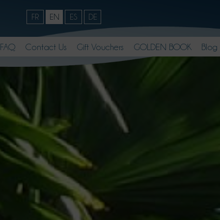
FR
EN
ES
DE
FAQ
Contact Us
Gift Vouchers
GOLDEN BOOK
Blog