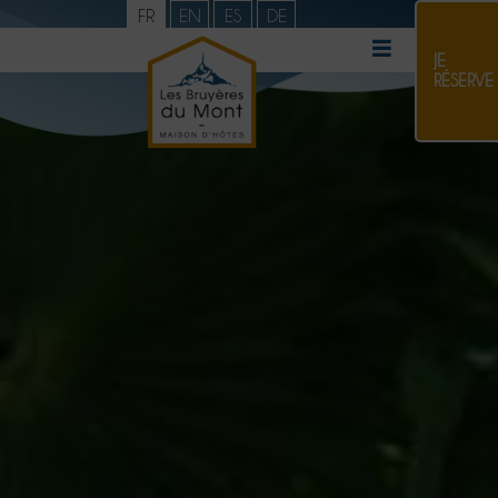
FR
EN
ES
DE
JE
RÉSERVE