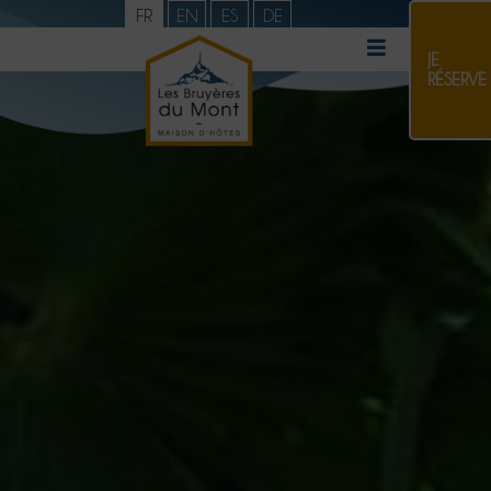
FR
EN
ES
DE
JE
RÉSERVE