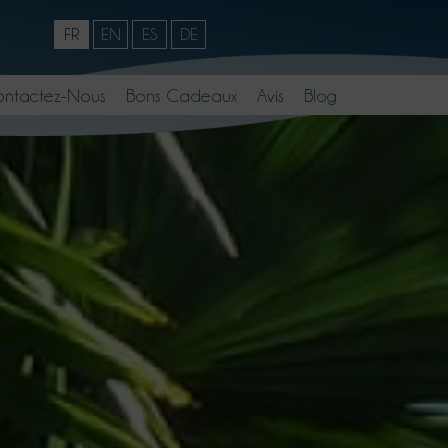
FR
EN
ES
DE
ntactez-Nous
Bons Cadeaux
Avis
Blog