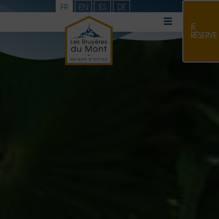
FR
EN
ES
DE
JE
RÉSERVE