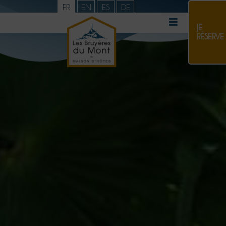
FR
EN
ES
DE
JE
RÉSERVE