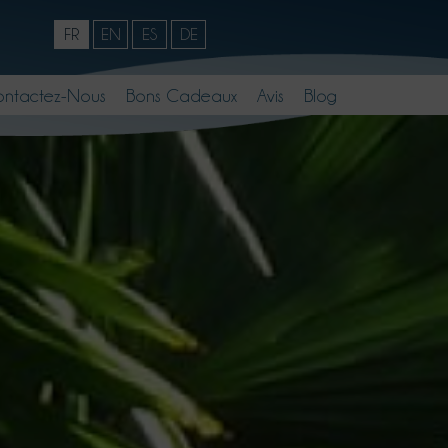
FR
EN
ES
DE
ntactez-Nous
Bons Cadeaux
Avis
Blog