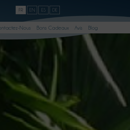
FR
EN
ES
DE
ntactez-Nous
Bons Cadeaux
Avis
Blog