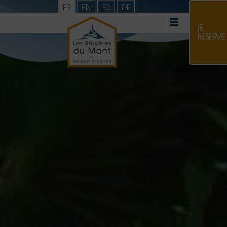
FR
EN
ES
DE
JE
RÉSERVE