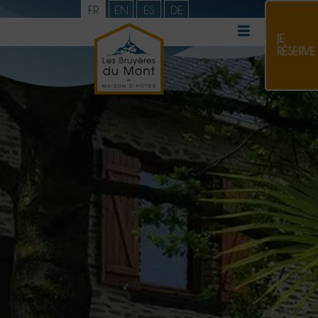
FR
EN
ES
DE
JE
RÉSERVE