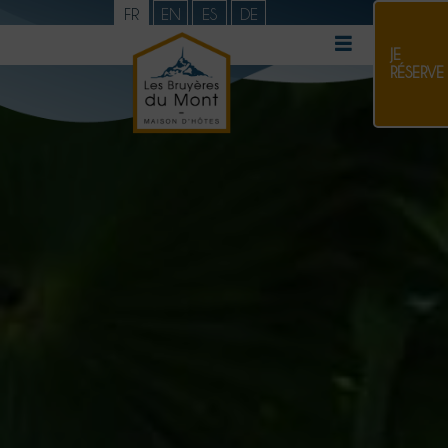
FR
EN
ES
DE
JE
RÉSERVE