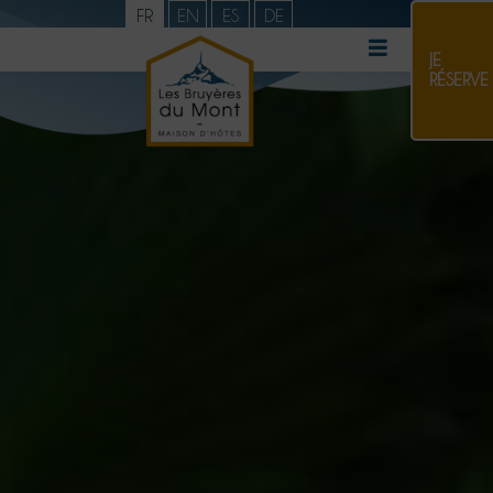
FR
EN
ES
DE
JE
RÉSERVE