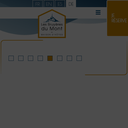
FR
EN
ES
DE
JE
RÉSERVE