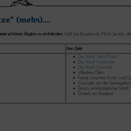
ze" (mehr)....
nserer schönen Region zu entdecken
, lädt
Les Bruyères du Mont
Sie ein, di
Ihre Ziele
Die Stadt Saint Malo
Die Stadt Avranches
Die Stadt Granville
Villedieu Öfen
Farne, zwischen Kunst und G
Cancale, an der Smaragdküst
Dinan, mittelalterliche Stadt
Dinard, ein Badeort