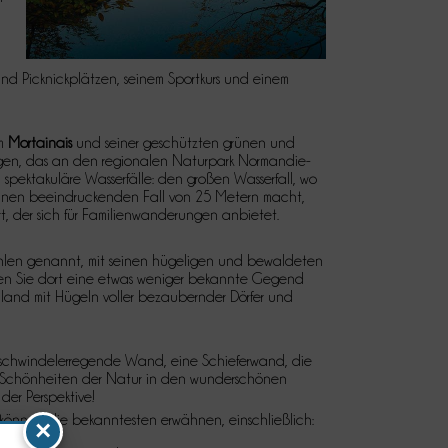
 Picknickplätzen, seinem Sportkurs und einem
im
Mortainais
und seiner geschützten grünen und
egen, das an den regionalen Naturpark Normandie-
i spektakuläre Wasserfälle: den großen Wasserfall, wo
 einen beeindruckenden Fall von 25 Metern macht,
t, der sich für Familienwanderungen anbietet.
hlen genannt, mit seinen hügeligen und bewaldeten
den Sie dort eine etwas weniger bekannte Gegend
land mit Hügeln voller bezaubernder Dörfer und
 schwindelerregende Wand, eine Schieferwand, die
ie Schönheiten der Natur in den wunderschönen
er Perspektive!
r können die bekanntesten erwähnen, einschließlich:
×