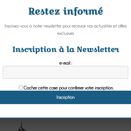
ten, die Tausende von Kilometern umfassen und auf den alten Pfaden der P
n der Miquelots (Pilger des Mont Saint-Michel) auf einer Route von Notre
Restez informé
Wege und kleine markierte Straßen, von Notre-Dame de Paris bis zum Mo
sche Schleife, die die Normandie mit dem Südwesten Englands verbindet u
air sur Mer mit dem Sée-Tal verbindet, durch Landschaften mit Wäldern, U
Inscrivez-vous à notre newsletter pour recevoir nos actualités et offres
nd Stoffe von den Häfen zu den Mühlen des Seetals zu transportieren.
exclusives
il"
, der die Küste der Normandie durchquert, von Carentan bis zum Mont
 Champeaux und die Dünen von Dr. Blondes abfällt.
Inscription à la Newsletter
e,
terre gastronomique
, le voyage et les découvertes sont aussi culinaires !
Poulard, la spécialité du Mont Saint-Michel,
l’agneau de pré-salé
avec
e-mail :
e l’andouille de Vire à la saveur authentique.
et son bon lait sauront vous régaler : venez
déguster les
fromages
 pont-l’évêque, la crème onctueuse et le beurre d’Isigny qui accompagnen
Cocher cette case pour confirmer votre inscription.
 à l’honneur : poissons plats, lisettes, huîtres du Cotentin, moules de