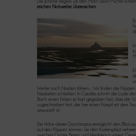
Die schöne Region um den Mont Saint-Michel scheint 
reichen Naturerbe überraschen
.
E
F
d
I
s
M
E
d
u
Weiter nach Norden fahren..... Wir finden die Klippe
Nordosten schließen. In Carolles schnitt der Lude den
Bach einen Felsen so hart gegraben hat, dass die Vo
zugeschrieben hat, der hier einen Kampf mit dem Teuf
verwurzelt ist.
Die Höhe dieses Granitmassivs ermöglicht den Blick 
auf den Klippen können Sie den Küstenpfad nehmen, 
zwischen Ginster, Besen und Heidekraut variiert. Gene