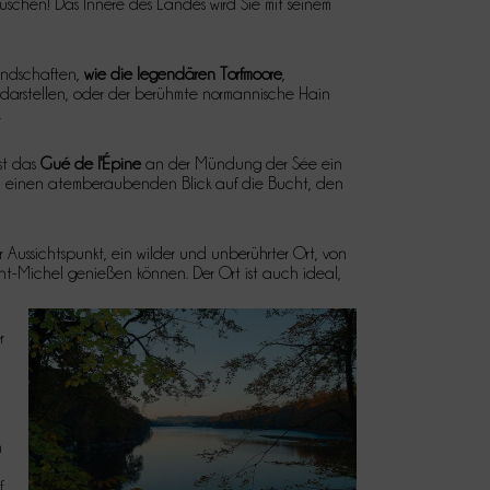
uschen! Das Innere des Landes wird Sie mit seinem
Landschaften,
wie die legendären Torfmoore
,
 darstellen, oder der berühmte normannische Hain
.
st das
Gué de l'Épine
an der Mündung der Sée ein
n einen atemberaubenden Blick auf die Bucht, den
r Aussichtspunkt, ein wilder und unberührter Ort, von
t-Michel genießen können. Der Ort ist auch ideal,
r
n
f