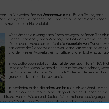
en.... Im Südwesten lädt der
Ardennenwald
am Ufer der Selune, seine
 Spazierengehen, Entspannen und Genießen mit seinen Wanderwegen und
sches Erwachen der Natur bietet.
Wenn Sie sich ein wenig nach Osten bewegen, befinden Sie sich 
frischen Landschaft, einem Wandergebiet mit vielen markierten W
Maine grenzt. Verpassen Sie nicht die
Wasserfälle von Mortain
, zwe
das Wasser des Cance zwischen zwei Felsmauern springt, bevor es
und den kleinen Wasserfall, ein schattiger und einfacher Zugangsor
Etwas weiter oben zeigt sich
das Tal der Sée
, auch Tal mit 100 Mü
Landschaften. Wenn Sie sich die Zeit zum Verweilen nehmen, wer
der Normandie östlich des Mont Saint-Michel entdecken, ein Hoch
grüner Landschaften der Normandie.
Im Nordosten bilden
die Felsen von Ham
südlich von Saint-Lô eine
105 Meter über dem Vire ihren Höhepunkt erreicht. Erleben Sie d
ndstücke, Höhlen, Wiesen und Bäche..... Wunderschöne Spaziergänge in d
icht die Wanderwege. Es ist unmöglich, sie alle hier zu nennen, aber wi