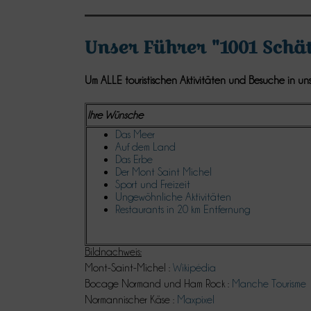
Unser Führer "1001 Schät
Um ALLE touristischen Aktivitäten und Besuche in u
Ihre Wünsche
Das Meer
Auf dem Land
Das Erbe
Der Mont Saint Michel
Sport und Freizeit
Ungewöhnliche Aktivitäten
Restaurants in 20 km Entfernung
Bildnachweis:
Mont-Saint-Michel :
Wikipédia
Bocage Normand und Ham Rock :
Manche Tourisme
Normannischer Käse :
Maxpixel