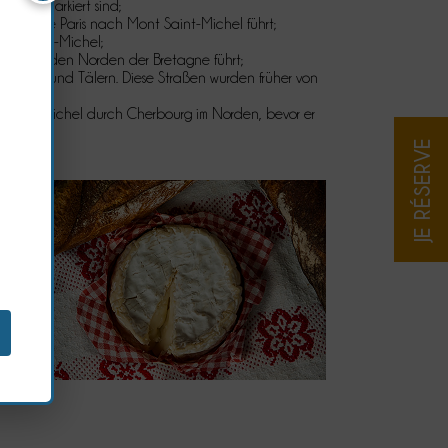
ilger markiert sind;
-Dame de Paris nach Mont Saint-Michel führt;
nt Saint-Michel;
nd durch den Norden der Bretagne führt;
nterholz und Tälern. Diese Straßen wurden früher von
 Saint-Michel durch Cherbourg im Norden, bevor er
JE RÉSERVE
t