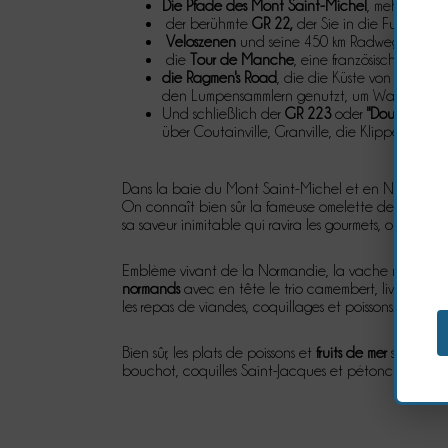
Die Pfade des Mont Saint-Michel
, mehrere Rou
der berühmte
GR 22,
der Sie in die Fußstapfe
Veloszenen
und seine 450 km Radwege, Grüne 
die
Tour de Manche
, eine französisch-briti
die Ragmen's Road
, die die Küste von Saint-P
den Lumpensammlern genutzt, um Wasserfälle u
Und schließlich der
GR 223
oder
"Douaniers Tra
über Coutainville, Granville, die Klippen von
Dans la baie du Mont Saint-Michel et en Normandi
On connaît bien sûr la fameuse omelette de la Mère 
sa saveur inimitable qui ravira les gourmets, ou encor
Emblème vivant de la Normandie, la vache normande 
normands
avec en tête le trio camembert, livarot et
les repas de viandes, coquillages et poissons.
Bien sûr, les plats de poissons et
fruits de mer
sont aussi
bouchot, coquilles Saint-Jacques et pétoncles…