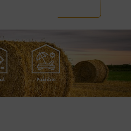
al
Paisible