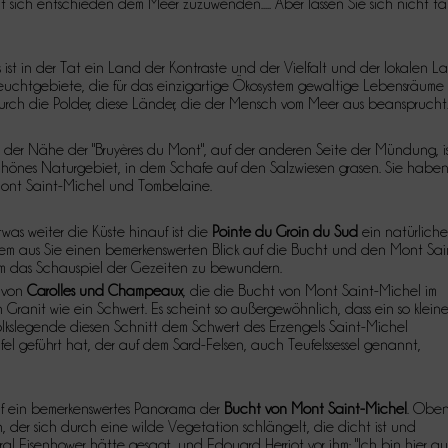
sich entschieden dem Meer zuzuwenden..... Aber lassen Sie sich nicht tä
s ist in der Tat ein Land der Kontraste und der Vielfalt und der lokalen 
euchtgebiete, die für das einzigartige Ökosystem gewaltige Lebensräume
urch die Polder, diese Länder, die der Mensch vom Meer aus beansprucht
n der Nähe der "Bruyères du Mont", auf der anderen Seite der Mündung, i
chönes Naturgebiet, in dem Schafe auf den Salzwiesen grasen. Sie habe
ont Saint-Michel und Tombelaine.
twas weiter die Küste hinauf ist die
Pointe du Groin du Sud
ein natürliche
em aus Sie einen bemerkenswerten Blick auf die Bucht und den Mont Sain
m das Schauspiel der Gezeiten zu bewundern.
n von
Carolles und Champeaux
, die die Bucht von Mont Saint-Michel im
 Granit wie ein Schwert. Es scheint so außergewöhnlich, dass ein so kleine
lkslegende diesen Schnitt dem Schwert des Erzengels Saint-Michel
el geführt hat, der auf dem Sard-Felsen, auch Teufelssessel genannt,
auf ein bemerkenswertes Panorama der
Bucht von Mont Saint-Michel
. Obe
der sich durch eine wilde Vegetation schlängelt, die dicht ist und
ral Eisenhower hätte gesagt, und Edouard Herriot vor ihm: "Ich bin hier au