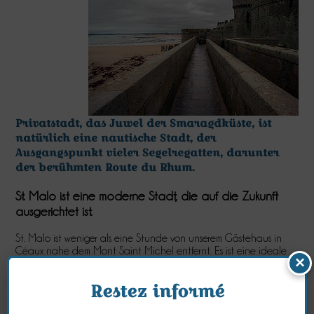
Privatstadt, das Juwel der Smaragdküste, ist
natürlich eine nautische Stadt, der
Ausgangspunkt vieler Segelregatten, darunter
der berühmten Route du Rhum.
St. Malo ist eine moderne Stadt, die auf die Zukunft
ausgerichtet ist.
St. Malo ist weniger als eine Stunde von unserem Gästehaus in
Céaux nahe dem Mont Saint Michel entfernt. Es ist eine ideale
×
Position für einen langen Ausflug in die Piratenstadt, bevor es
zurück in die Ruhe und Gelassenheit der Bucht geht.
Restez informé
Informationen im Tourismusbüro: Esplanade Saint-Vincent - tél : 0
825 135 200