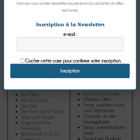
Inscrivez-vous à notre newsletter pour recevoir nos actualités et offres
exclusives
Unser Führer "1001 Schätze", für Sie....
Inscription à la Newsletter
Um die touristischen Aktivitäten und die wichtigsten Besuche
unserer schönen Region zu entdecken, lädt Les Bruyères du Mont
e-mail :
Sie ein, die folgenden Seiten "Tourismus" zu lesen, die speziell
darauf vorbereitet sind, Ihren Aufenthalt zu einem Moment der
Entspannung und Entdeckung zu machen....
Cocher cette case pour confirmer votre inscription.
Ihre Wünsche
Ihre Ziele
Die Stadt Saint Malo
Die Stadt Avranches
Die Stadt Granville
Das Meer
Villedieu Öfen
Auf dem Land
Farne, zwischen Kunst
Das Erbe
und Geschichte
Der Mont Saint Michel
Cancale, an der
Sport und Freizeit
Smaragdküste.
Ungewöhnliche
Dinan, mittelalterliche
Aktivitäten
Stadt
Restaurants in 20 km
Dinard, ein Badeort
Entfernung