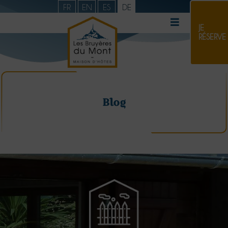
FR
EN
ES
DE
JE
RÉSERVE
Blog