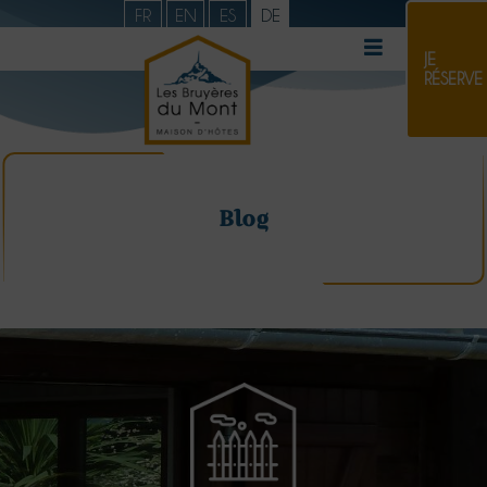
FR
EN
ES
DE
JE
RÉSERVE
Blog