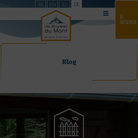
FR
EN
ES
DE
JE
RÉSERVE
Blog